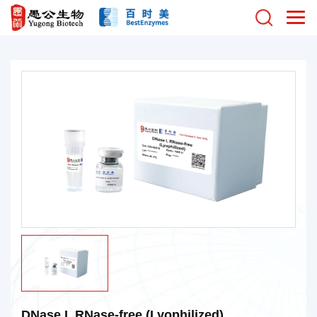
DNase I, RNase-free (Lyophilized)