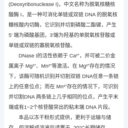
(Deoxyribonuclease I)，中文名称为脱氧核糖核
酸酶 I，是一种可消化单链或双链 DNA 的脱氧核
糖核酸内切酶，它识别并切割磷酸二酯键，产生
5' 端为磷酸基团，3'端为羟基的单脱氧核苷酸或
单链或双链的寡脱氧核苷酸。
DNase I的活性依赖于 Ca²⁺，并可被二价金
属离子 Mg²⁺、Mn²⁺等激活。在 Mg²⁺存在的情况
下，该酶可随机识别并切割双链 DNA任意一条链
上的任意位点；而在 Mn²⁺存在的情况下，可识别
并切割DNA 两条链上几乎相同的位点，产生平末
端或有1~2个核苷酸突出的粘末端 DNA 片段。
本品以冻干粉形式提供，更利于运输与储
存，但溶解成溶液后请置于 -20°C长期储存。