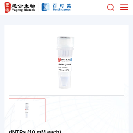
dNTPs (10 mM each)